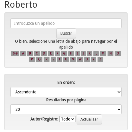
Roberto
Introduzca
un
apellido
O bien, seleccione una letra de abajo para navegar por el
apellido
0-9
A
B
C
D
E
F
G
H
I
J
K
L
M
N
O
P
Q
R
S
T
U
V
W
X
Y
Z
En orden:
Resultados por página
Autor/Registro: