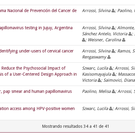
ama Nacional de Prevención del Cancer de
Arrossi, Silvina
; Paolino,
pillomavirus testing in Jujuy, Argentina
Arrossi, Silvina
; Almonte
Sánchez Antelo, Victoria
;
; Weisner, Carolina
dentifying under-users of cervical cancer
Arrossi, Silvina
; Ramos, S
Rengaswamy
 Reduce the Psychosocial Impact of
Szwarc, Lucila
; Arrossi, S
is of a User-Centered Design Approach in
Kasisomayajula
; Massacce
Victoria
; Saimovici, Dian
r, pap smear and human papillomavirus
Paolino, Melisa
; Arrossi, 
rmation access among HPV-positive women
Szwarc, Lucila
; Arrossi, S
Mostrando resultados 34 a 41 de 41