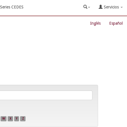
Series CEDES
Servicios
Inglés
Español
W
X
Y
Z