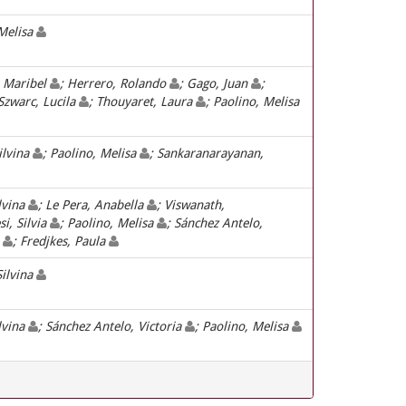
 Melisa
, Maribel
; Herrero, Rolando
; Gago, Juan
;
 Szwarc, Lucila
; Thouyaret, Laura
; Paolino, Melisa
ilvina
; Paolino, Melisa
; Sankaranarayanan,
ilvina
; Le Pera, Anabella
; Viswanath,
si, Silvia
; Paolino, Melisa
; Sánchez Antelo,
a
; Fredjkes, Paula
Silvina
ilvina
; Sánchez Antelo, Victoria
; Paolino, Melisa