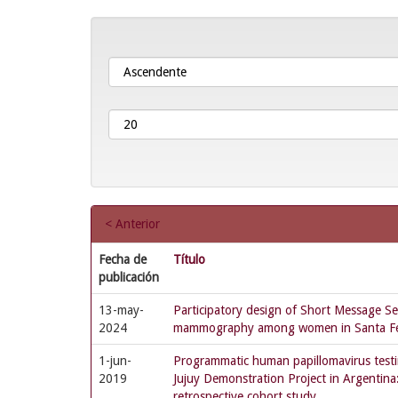
< Anterior
Fecha de
Título
publicación
13-may-
Participatory design of Short Message S
2024
mammography among women in Santa Fe
1-jun-
Programmatic human papillomavirus testin
2019
Jujuy Demonstration Project in Argentina
retrospective cohort study