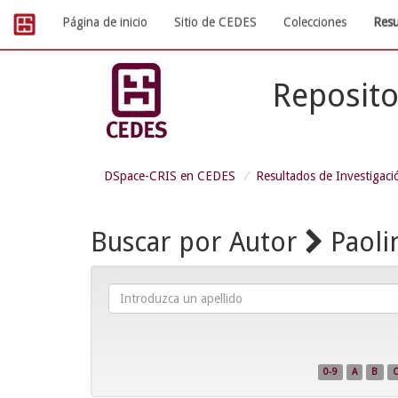
Skip
Página de inicio
Sitio de CEDES
Colecciones
Resu
navigation
Reposito
DSpace-CRIS en CEDES
Resultados de Investigaci
Buscar por Autor
Paoli
Introduzca
un
apellido
0-9
A
B