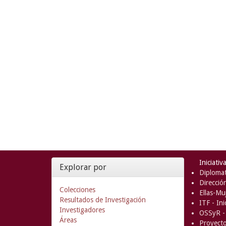
Iniciativ
Explorar por
Diplomat
Direcció
Colecciones
Ellas-Muj
Resultados de Investigación
ITF - In
Investigadores
OSSyR - 
Áreas
Proyect