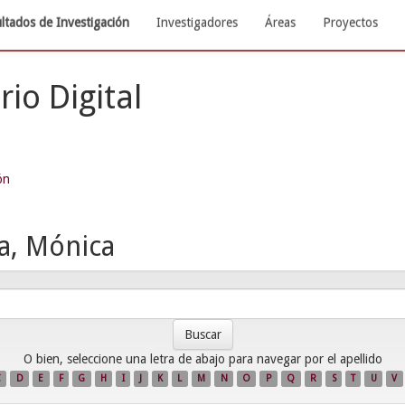
ltados de Investigación
Investigadores
Áreas
Proyectos
rio Digital
ón
, Mónica
O bien, seleccione una letra de abajo para navegar por el apellido
C
D
E
F
G
H
I
J
K
L
M
N
O
P
Q
R
S
T
U
V