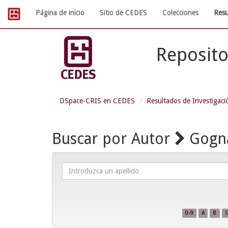
Skip
Página de inicio
Sitio de CEDES
Colecciones
Resu
navigation
Reposito
DSpace-CRIS en CEDES
Resultados de Investigaci
Buscar por Autor
Gogna
Introduzca
un
apellido
0-9
A
B