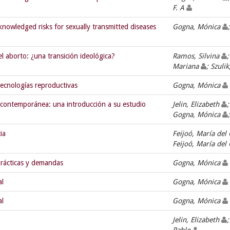
F. A
knowledged risks for sexually transmitted diseases
Gogna, Mónica
el aborto: ¿una transición ideológica?
Ramos, Silvina
Mariana
; Szuli
tecnologías reproductivas
Gogna, Mónica
 contemporánea: una introducción a su estudio
Jelin, Elizabeth
;
Gogna, Mónica
ia
Feijoó, María de
Feijoó, María de
prácticas y demandas
Gogna, Mónica
al
Gogna, Mónica
al
Gogna, Mónica
Jelin, Elizabeth