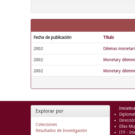
Fecha de publicación
Título
2002
Dilemas monetari
2002
Monetary dilemma
2002
Monetary dilemma
Iniciativ
Explorar por
Diplomat
Direcció
Colecciones
Ellas-Muj
Resultados de Investigación
ITF - In