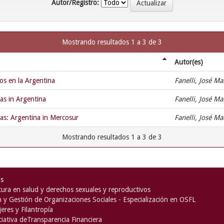
Autor/Registro:
Mostrando resultados 1 a 3 de 3
Autor(es)
os en la Argentina
Fanelli, José M
s in Argentina
Fanelli, José M
s: Argentina in Mercosur
Fanelli, José M
Mostrando resultados 1 a 3 de 3
as
ura en salud y derechos sexuales y reproductivos
n y Gestión de Organizaciones Sociales - Especialización en OSFL
eres y Filantropía
iciativa deTransparencia Financiera