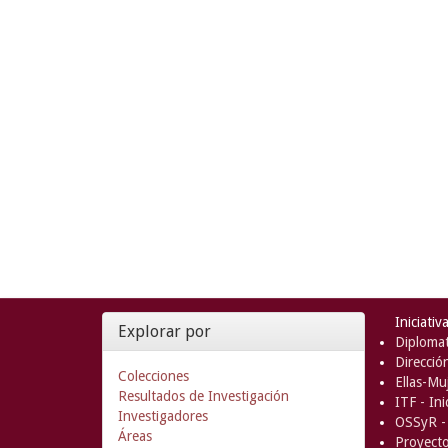
Iniciativ
Explorar por
Diplomat
Direcció
Colecciones
Ellas-Muj
Resultados de Investigación
ITF - In
Investigadores
OSSyR - 
Áreas
Proyect