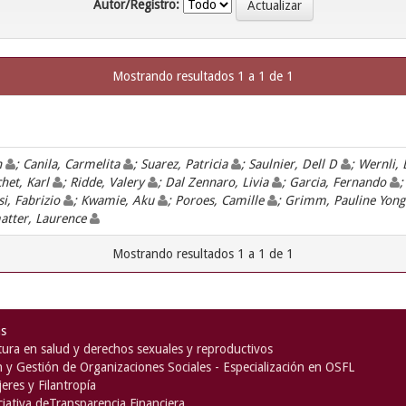
Autor/Registro:
Mostrando resultados 1 a 1 de 1
n
; Canila, Carmelita
; Suarez, Patricia
; Saulnier, Dell D
; Wernli,
chet, Karl
; Ridde, Valery
; Dal Zennaro, Livia
; Garcia, Fernando
;
si, Fabrizio
; Kwamie, Aku
; Poroes, Camille
; Grimm, Pauline Yon
atter, Laurence
Mostrando resultados 1 a 1 de 1
as
ura en salud y derechos sexuales y reproductivos
n y Gestión de Organizaciones Sociales - Especialización en OSFL
eres y Filantropía
iciativa deTransparencia Financiera