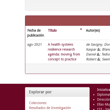
Fecha de
Título
Autor(es)
publicación
ago-2021
A health systems
de Savigny, Do
resilience research
Kaspar
; Blan
agenda: moving from
Daniel
; Tedio
concept to practice
Robert
; Seem
Iniciativ
Explorar por
Diplomat
Direcció
Colecciones
Ellas-Muj
Resultados de Investigación
ITF - In