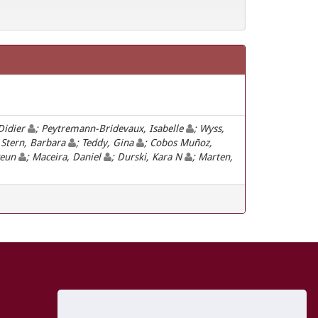
 Didier
; Peytremann-Bridevaux, Isabelle
; Wyss,
 Stern, Barbara
; Teddy, Gina
; Cobos Muñoz,
geun
; Maceira, Daniel
; Durski, Kara N
; Marten,