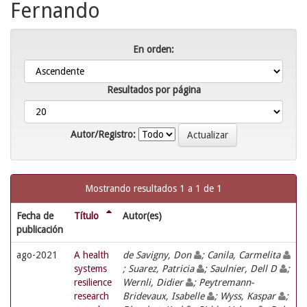
Fernando
En orden:
Resultados por página
Autor/Registro:
Mostrando resultados 1 a 1 de 1
Fecha de
Título
Autor(es)
publicación
ago-2021
A health
de Savigny, Don
; Canila, Carmelita
systems
; Suarez, Patricia
; Saulnier, Dell D
;
resilience
Wernli, Didier
; Peytremann-
research
Bridevaux, Isabelle
; Wyss, Kaspar
;