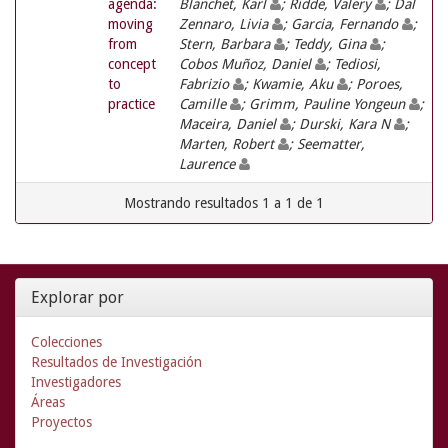
agenda:
Blanchet, Karl
; Ridde, Valery
; Dal
moving
Zennaro, Livia
; Garcia, Fernando
;
from
Stern, Barbara
; Teddy, Gina
;
concept
Cobos Muñoz, Daniel
; Tediosi,
to
Fabrizio
; Kwamie, Aku
; Poroes,
practice
Camille
; Grimm, Pauline Yongeun
;
Maceira, Daniel
; Durski, Kara N
;
Marten, Robert
; Seematter,
Laurence
Mostrando resultados 1 a 1 de 1
Explorar por
Colecciones
Resultados de Investigación
Investigadores
Áreas
Proyectos