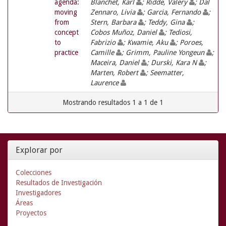
agenda:
Blanchet, Karl
; Ridde, Valery
; Dal
moving
Zennaro, Livia
; Garcia, Fernando
;
from
Stern, Barbara
; Teddy, Gina
;
concept
Cobos Muñoz, Daniel
; Tediosi,
to
Fabrizio
; Kwamie, Aku
; Poroes,
practice
Camille
; Grimm, Pauline Yongeun
;
Maceira, Daniel
; Durski, Kara N
;
Marten, Robert
; Seematter,
Laurence
Mostrando resultados 1 a 1 de 1
Explorar por
Colecciones
Resultados de Investigación
Investigadores
Áreas
Proyectos