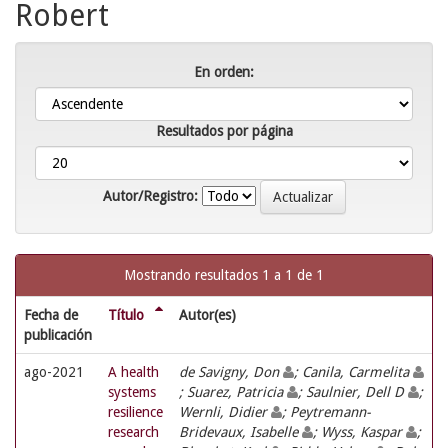
Robert
En orden:
Resultados por página
Autor/Registro:
Mostrando resultados 1 a 1 de 1
Fecha de
Título
Autor(es)
publicación
ago-2021
A health
de Savigny, Don
; Canila, Carmelita
systems
; Suarez, Patricia
; Saulnier, Dell D
;
resilience
Wernli, Didier
; Peytremann-
research
Bridevaux, Isabelle
; Wyss, Kaspar
;