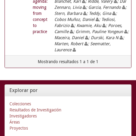
agenda:
Blanchet, Karl
; Ridde, Valery
; Dal
moving
Zennaro, Livia
; Garcia, Fernando
;
from
Stern, Barbara
; Teddy, Gina
;
concept
Cobos Muñoz, Daniel
; Tediosi,
to
Fabrizio
; Kwamie, Aku
; Poroes,
practice
Camille
; Grimm, Pauline Yongeun
;
Maceira, Daniel
; Durski, Kara N
;
Marten, Robert
; Seematter,
Laurence
Mostrando resultados 1 a 1 de 1
Explorar por
Colecciones
Resultados de Investigación
Investigadores
Áreas
Proyectos