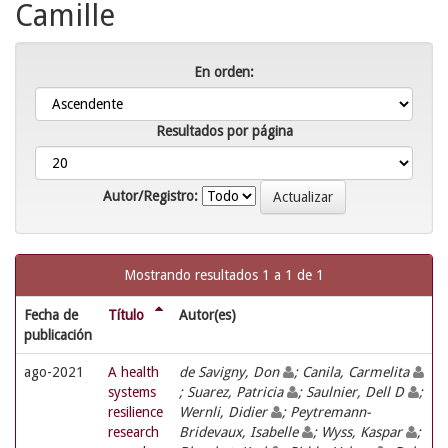
Camille
En orden:
Resultados por página
Autor/Registro:
Mostrando resultados 1 a 1 de 1
Fecha de
Título
Autor(es)
publicación
ago-2021
A health
de Savigny, Don
; Canila, Carmelita
systems
; Suarez, Patricia
; Saulnier, Dell D
;
resilience
Wernli, Didier
; Peytremann-
research
Bridevaux, Isabelle
; Wyss, Kaspar
;