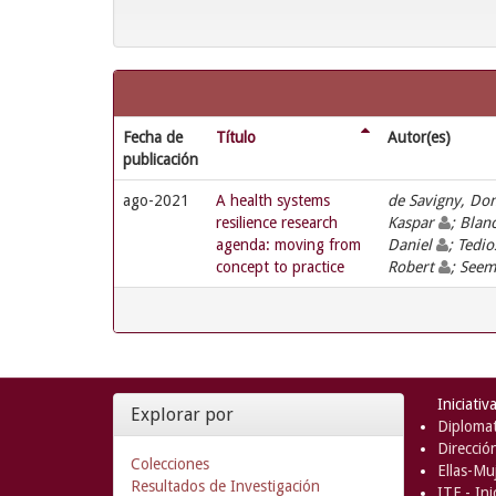
Fecha de
Título
Autor(es)
publicación
ago-2021
A health systems
de Savigny, Do
resilience research
Kaspar
; Blan
agenda: moving from
Daniel
; Tedio
concept to practice
Robert
; Seem
Iniciativ
Explorar por
Diplomat
Direcció
Colecciones
Ellas-Muj
Resultados de Investigación
ITF - In