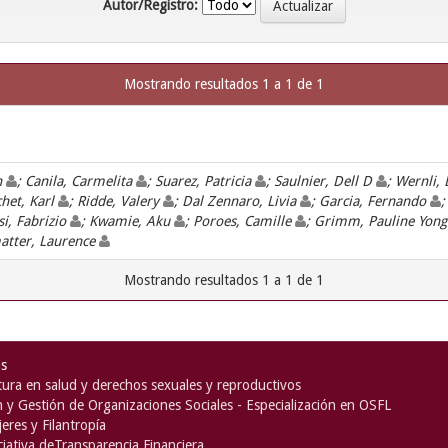
Autor/Registro:
Mostrando resultados 1 a 1 de 1
n
; Canila, Carmelita
; Suarez, Patricia
; Saulnier, Dell D
; Wernli,
chet, Karl
; Ridde, Valery
; Dal Zennaro, Livia
; Garcia, Fernando
;
si, Fabrizio
; Kwamie, Aku
; Poroes, Camille
; Grimm, Pauline Yon
atter, Laurence
Mostrando resultados 1 a 1 de 1
as
ura en salud y derechos sexuales y reproductivos
n y Gestión de Organizaciones Sociales - Especialización en OSFL
eres y Filantropía
iciativa deTransparencia Financiera