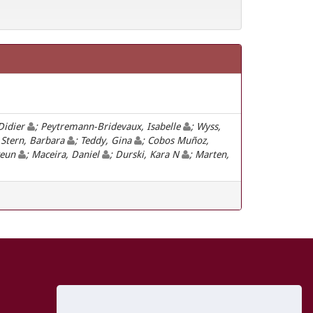
 Didier
; Peytremann-Bridevaux, Isabelle
; Wyss,
 Stern, Barbara
; Teddy, Gina
; Cobos Muñoz,
geun
; Maceira, Daniel
; Durski, Kara N
; Marten,