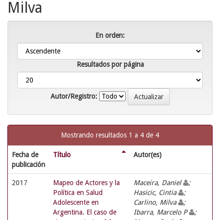
Milva
En orden:
Resultados por página
Autor/Registro:
Mostrando resultados 1 a 4 de 4
Fecha de
Título
Autor(es)
publicación
2017
Mapeo de Actores y la
Maceira, Daniel
;
Política en Salud
Hasicic, Cintia
;
Adolescente en
Carlino, Milva
;
Argentina. El caso de
Ibarra, Marcelo P
;