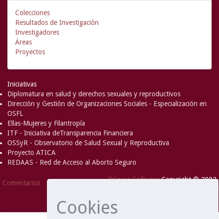
Colecciones
Resultados de Investigación
Investigadores
Áreas
Proyectos
Iniciativas
Diplomatura en salud y derechos sexuales y reproductivos
Dirección y Gestión de Organizaciones Sociales - Especialización en
OSFL
Ellas-Mujeres y Filantropía
ITF - Iniciativa deTransparencia Financiera
OSSyR - Observatorio de Salud Sexual y Reproductiva
Proyecto ATICA
REDAAS - Red de Acceso al Aborto Seguro
DSpace Software
Copyright © 2002-
Comentarios
2008
MIT
and
Hewlett-Packard
- Extensión mantenida y
Cookies
optimizado por