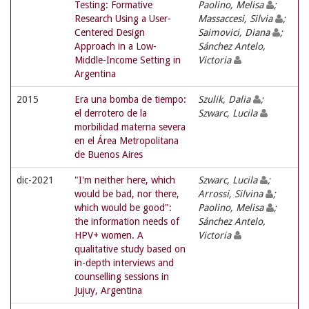
Testing: Formative
Paolino, Melisa
;
Research Using a User-
Massaccesi, Silvia
;
Centered Design
Saimovici, Diana
;
Approach in a Low-
Sánchez Antelo,
Middle-Income Setting in
Victoria
Argentina
2015
Era una bomba de tiempo:
Szulik, Dalia
;
el derrotero de la
Szwarc, Lucila
morbilidad materna severa
en el Área Metropolitana
de Buenos Aires
dic-2021
"I'm neither here, which
Szwarc, Lucila
;
would be bad, nor there,
Arrossi, Silvina
;
which would be good":
Paolino, Melisa
;
the information needs of
Sánchez Antelo,
HPV+ women. A
Victoria
qualitative study based on
in-depth interviews and
counselling sessions in
Jujuy, Argentina