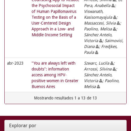
the Psychosocial Impact
Pera, Anabella
;
of Human Papillomavirus
Viswanath,
Testing on the Basis of a
Kasisomayajula
;
User-Centered Design
Massaccesi, Silvia
;
Approach in a Low- and
Paolino, Melisa
;
Middle-Income Setting
Sánchez Antelo,
Victoria
; Saimovici,
Diana
; Fredjkes,
Paula
abr-2023
"You are always left with
Szwarc, Lucila
;
doubts": information
Arrossi, Silvina
;
access among HPV-
Sánchez Antelo,
positive women in Greater
Victoria
; Paolino,
Buenos Aires
Melisa
Mostrando resultados 1 a 13 de 13
Explorar por