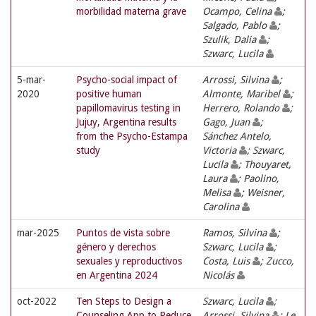
morbilidad materna grave
Ocampo, Celina
;
Salgado, Pablo
;
Szulik, Dalia
;
Szwarc, Lucila
5-mar-
Psycho-social impact of
Arrossi, Silvina
;
2020
positive human
Almonte, Maribel
;
papillomavirus testing in
Herrero, Rolando
;
Jujuy, Argentina results
Gago, Juan
;
from the Psycho-Estampa
Sánchez Antelo,
study
Victoria
; Szwarc,
Lucila
; Thouyaret,
Laura
; Paolino,
Melisa
; Weisner,
Carolina
mar-2025
Puntos de vista sobre
Ramos, Silvina
;
género y derechos
Szwarc, Lucila
;
sexuales y reproductivos
Costa, Luis
; Zucco,
en Argentina 2024
Nicolás
oct-2022
Ten Steps to Design a
Szwarc, Lucila
;
Counseling App to Reduce
Arrossi, Silvina
; Le