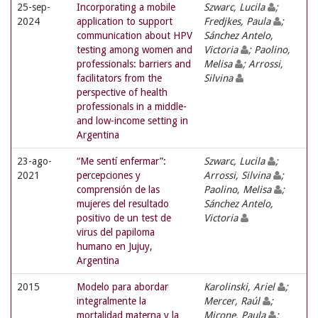
25-sep-
Incorporating a mobile
Szwarc, Lucila
;
2024
application to support
Fredjkes, Paula
;
communication about HPV
Sánchez Antelo,
testing among women and
Victoria
; Paolino,
professionals: barriers and
Melisa
; Arrossi,
facilitators from the
Silvina
perspective of health
professionals in a middle-
and low-income setting in
Argentina
23-ago-
“Me sentí enfermar”:
Szwarc, Lucila
;
2021
percepciones y
Arrossi, Silvina
;
comprensión de las
Paolino, Melisa
;
mujeres del resultado
Sánchez Antelo,
positivo de un test de
Victoria
virus del papiloma
humano en Jujuy,
Argentina
2015
Modelo para abordar
Karolinski, Ariel
;
integralmente la
Mercer, Raúl
;
mortalidad materna y la
Micone, Paula
;