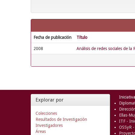
Fecha de publicación
Título
2008
Análisis de redes sociales de l
Iniciativ
Explorar por
Diplomat
Direcció
Colecciones
Ellas-Muj
Resultados de Investigación
ITF - In
Investigadores
OSSyR - 
Áreas
Proyect