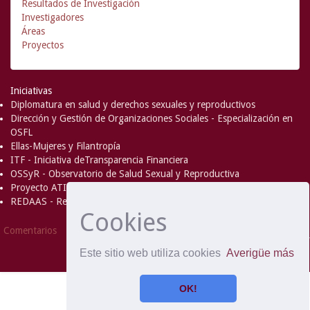
Resultados de Investigación
Investigadores
Áreas
Proyectos
Iniciativas
Diplomatura en salud y derechos sexuales y reproductivos
Dirección y Gestión de Organizaciones Sociales - Especialización en
OSFL
Ellas-Mujeres y Filantropía
ITF - Iniciativa deTransparencia Financiera
OSSyR - Observatorio de Salud Sexual y Reproductiva
Proyecto ATICA
REDAAS - Red de Acceso al Aborto Seguro
Cookies
DSpace Software
Copyright © 2002-
Comentarios
2008
MIT
and
Hewlett-Packard
- Extensión mantenida y
Este sitio web utiliza cookies
Averigüe más
optimizado por
OK!